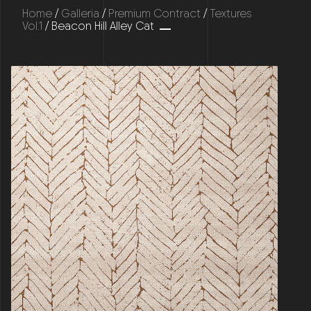
Home
/
Galleria
/
Premium Contract
/
Textures
Vol.1
/ Beacon Hill Alley Cat