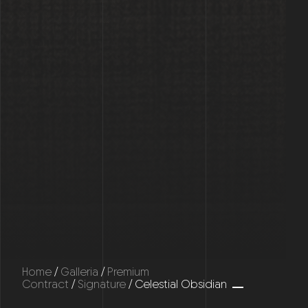
Home
/
Galleria
/
Premium
Contract
/
Signature
/ Celestial Obsidian