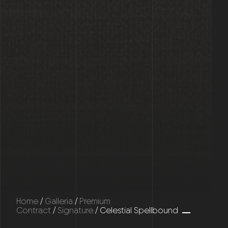
Home
/
Galleria
/
Premium
Contract
/
Signature
/ Celestial Spellbound