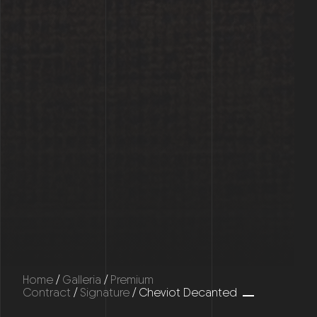
Home
/
Galleria
/
Premium
Contract
/
Signature
/ Cheviot Decanted