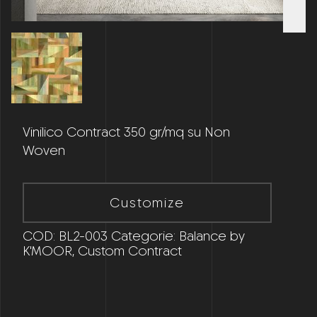
Vinilico Contract 350 gr/mq su Non
Woven
Customize
COD:
BL2-003
Categorie:
Balance by
K'MOOR
,
Custom Contract