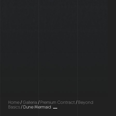
Home
/
Galleria
/
Premium Contract
/
Beyond
Basics
/ Dune Mermaid