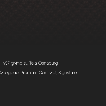
 II 457 gr/mq su Tela Osnaburg
Categorie:
Premium Contract
,
Signature