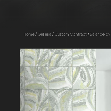
Home
/
Galleria
/
Custom Contract
/
Balance b