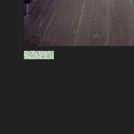
Descrizione
Vinilico Contract 350 gr/mq su Non Woven