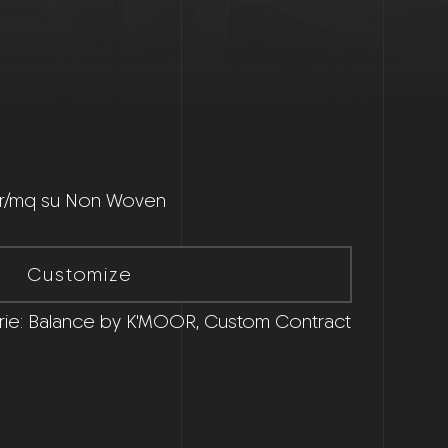
 gr/mq su Non Woven
Customize
ie:
Balance by K'MOOR
,
Custom Contract