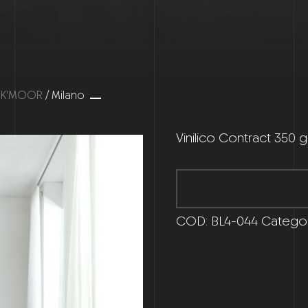
y K'MOOR
/ Milano
Vinilico Contract 350
COD:
BL4-044
Categor