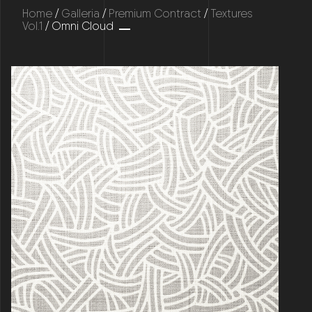
Home
/
Galleria
/
Premium Contract
/
Textures
Vol.1
/ Omni Cloud