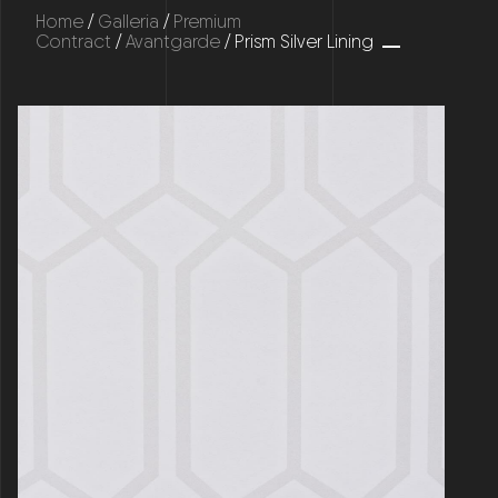
Home
/
Galleria
/
Premium
Contract
/
Avantgarde
/ Prism Silver Lining