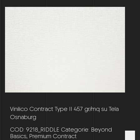
Vinilico Contract Type II 457 gr/mq su Tela
Osnaburg
COD:
9218_RIDDLE
Categorie:
Beyond
Basics
,
Premium Contract