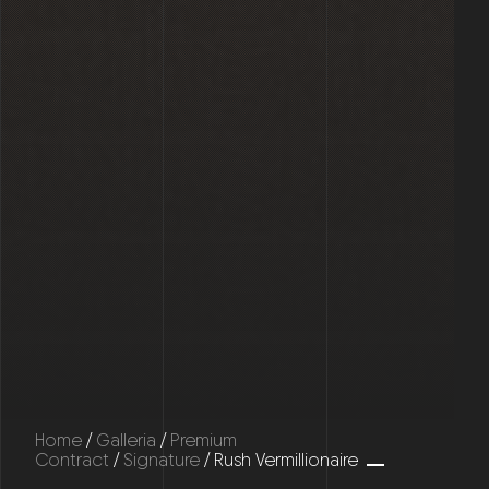
Home
/
Galleria
/
Premium
Contract
/
Signature
/ Rush Vermillionaire