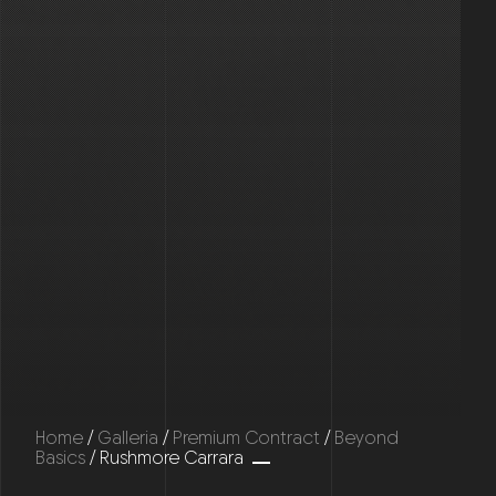
Home
/
Galleria
/
Premium Contract
/
Beyond
Basics
/ Rushmore Carrara