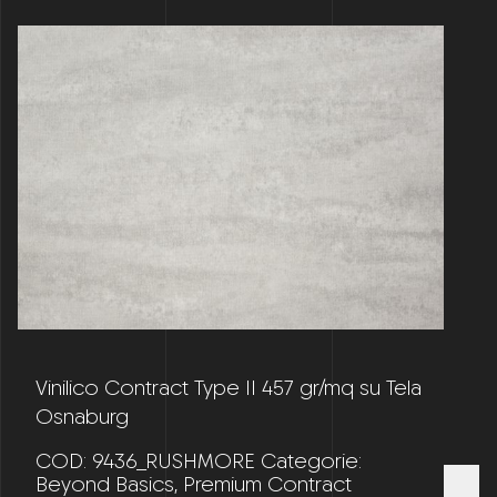
Vinilico Contract Type II 457 gr/mq su Tela
Osnaburg
COD:
9436_RUSHMORE
Categorie:
Beyond Basics
,
Premium Contract