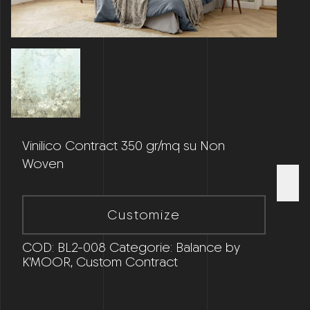
Vinilico Contract 350 gr/mq su Non
Woven
Customize
COD:
BL2-008
Categorie:
Balance by
K'MOOR
,
Custom Contract