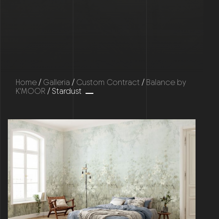
Home
/
Galleria
/
Custom Contract
/
Balance by
K'MOOR
/ Stardust