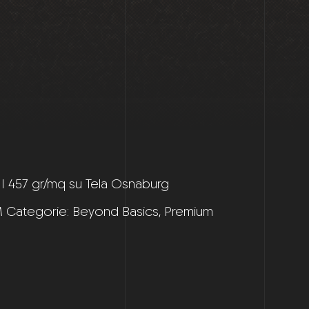
 II 457 gr/mq su Tela Osnaburg
M
Categorie:
Beyond Basics
,
Premium