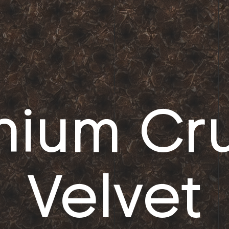
onium Cr
Velvet