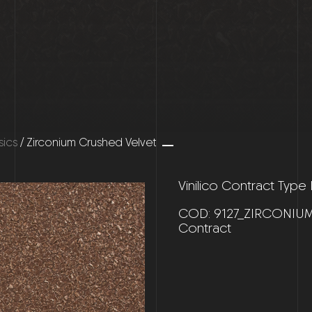
sics
/ Zirconium Crushed Velvet
Vinilico Contract Type
COD:
9127_ZIRCONIU
Contract