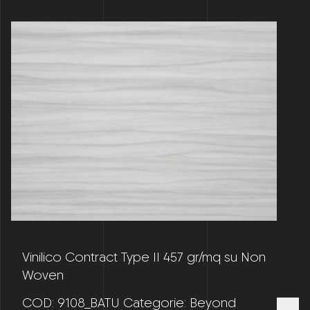
Vinilico Contract Type II 457 gr/mq su Non
Woven
COD:
9108_BATU
Categorie:
Beyond