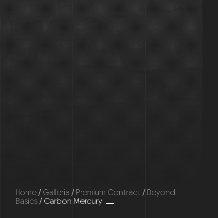
Home
/
Galleria
/
Premium Contract
/
Beyond
Basics
/ Carbon Mercury