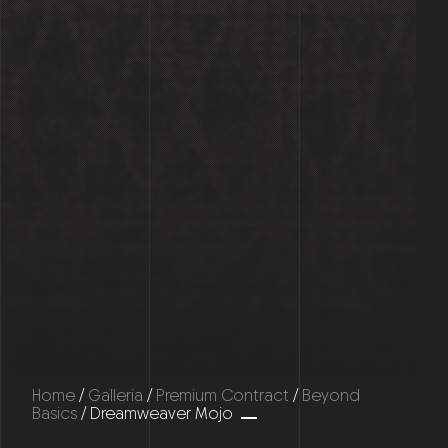
Home
/
Galleria
/
Premium Contract
/
Beyond
Basics
/ Dreamweaver Mojo