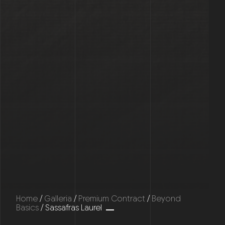
Home
/
Galleria
/
Premium Contract
/
Beyond
Basics
/ Sassafras Laurel