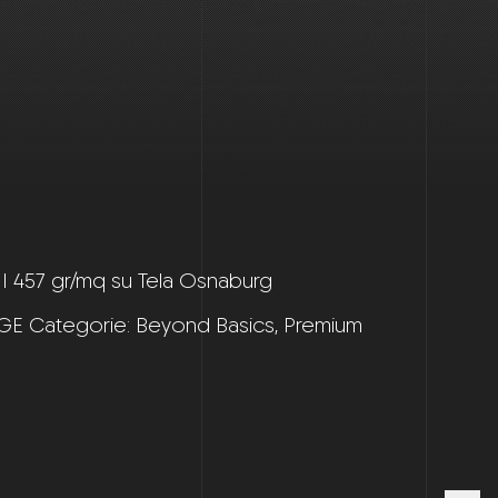
 II 457 gr/mq su Tela Osnaburg
GE
Categorie:
Beyond Basics
,
Premium