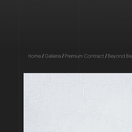
Home
/
Galleria
/
Premium Contract
/
Beyond Ba