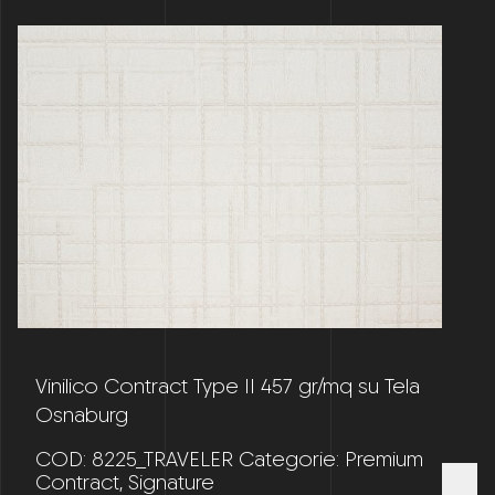
Vinilico Contract Type II 457 gr/mq su Tela
Osnaburg
COD:
8225_TRAVELER
Categorie:
Premium
Contract
,
Signature