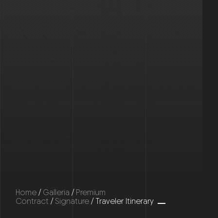
Home
/
Galleria
/
Premium
Contract
/
Signature
/ Traveler Itinerary